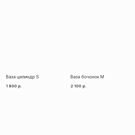
Ваза цилиндр S
Ваза бочонок M
1 800
р.
2 100
р.