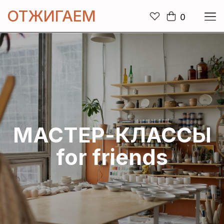
ОТЖИГАЕМ
0
МАСТЕР-КЛАССЫ
for
friends
Формат индивидуального мастер-класса для
группы 6-10 человек – это отличный вариант
встретиться компанией друзей и близких или
провести корпоративный праздник, погрузившись
в творческий процесс.