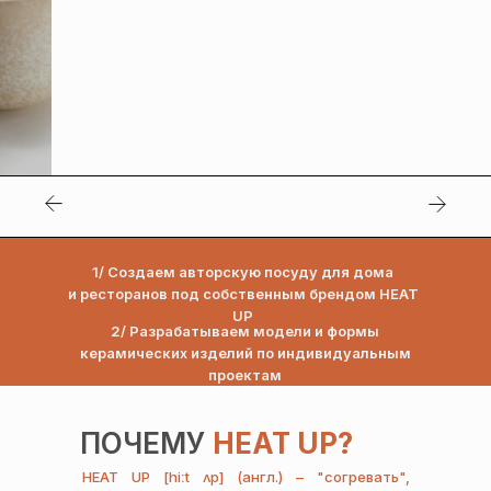
РАЗЖИГ
1/ Создаем авторскую посуду для дома
КРАСИВ
и ресторанов под собственным брендом HEAT
UP
2/ Разрабатываем модели и формы
керамических изделий по индивидуальным
К
проектам
ПОЧЕМУ
HEAT UP?
HEAT UP [hiːt ʌp] (англ.) – "согревать",